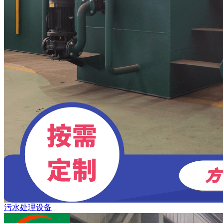
污水处理设备