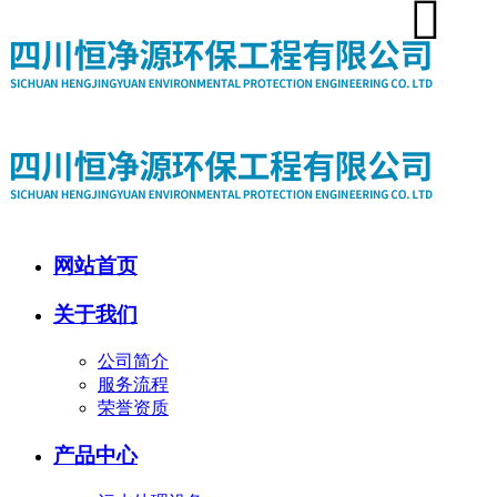
网站首页
关于我们
公司简介
服务流程
荣誉资质
产品中心