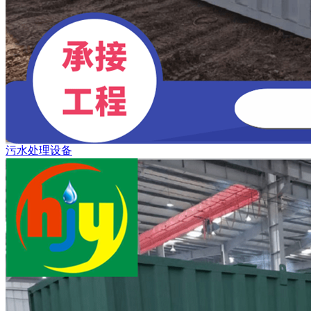
污水处理设备