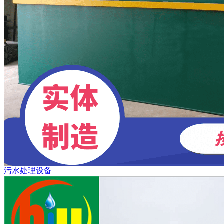
污水处理设备