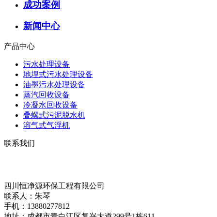
成功案例
新闻中心
产品中心
污水处理设备
地埋式污水处理设备
油墨污水处理设备
蒸汽回收设备
冷凝水回收设备
叠螺式污泥脱水机
溶气式气浮机
联系我们
四川恒净源环保工程有限公司
联系人：朱琴
手机：13880277812
地址：成都市青白江区复兴大道299号1栋611