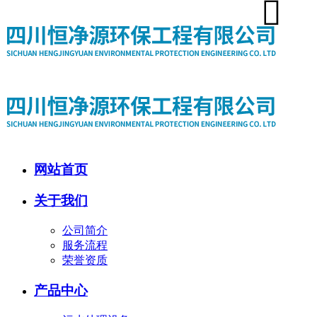
网站首页
关于我们
公司简介
服务流程
荣誉资质
产品中心