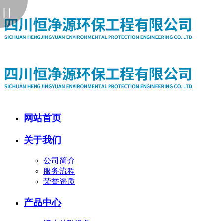
网站首页
关于我们
公司简介
服务流程
荣誉资质
产品中心