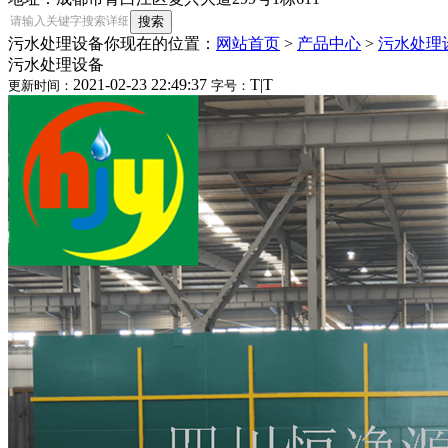
污水处理设备
你现在的位置：
网站首页
>
产品中心
>
污水处理
污水处理设备
2021-02-23 22:49:37
T
|
T
更新时间：
字号：